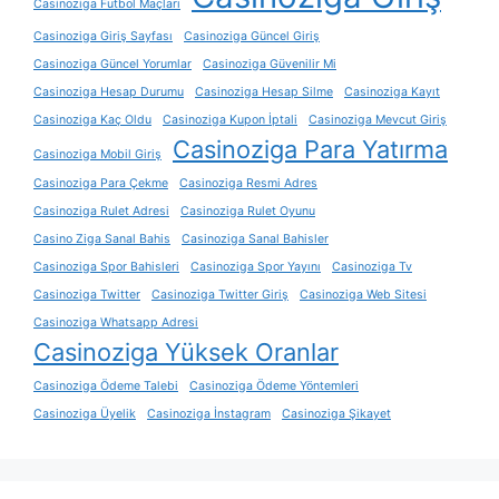
Casinoziga Futbol Maçları
Casinoziga Giriş Sayfası
Casinoziga Güncel Giriş
Casinoziga Güncel Yorumlar
Casinoziga Güvenilir Mi
Casinoziga Hesap Durumu
Casinoziga Hesap Silme
Casinoziga Kayıt
Casinoziga Kaç Oldu
Casinoziga Kupon İptali
Casinoziga Mevcut Giriş
Casinoziga Para Yatırma
Casinoziga Mobil Giriş
Casinoziga Para Çekme
Casinoziga Resmi Adres
Casinoziga Rulet Adresi
Casinoziga Rulet Oyunu
Casino Ziga Sanal Bahis
Casinoziga Sanal Bahisler
Casinoziga Spor Bahisleri
Casinoziga Spor Yayını
Casinoziga Tv
Casinoziga Twitter
Casinoziga Twitter Giriş
Casinoziga Web Sitesi
Casinoziga Whatsapp Adresi
Casinoziga Yüksek Oranlar
Casinoziga Ödeme Talebi
Casinoziga Ödeme Yöntemleri
Casinoziga Üyelik
Casinoziga İnstagram
Casinoziga Şikayet