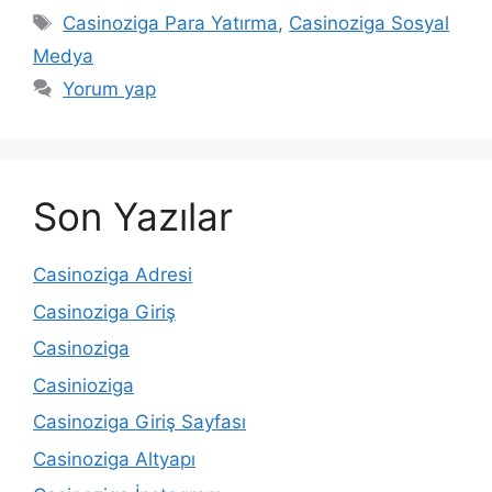
Etiketler
Casinoziga Para Yatırma
,
Casinoziga Sosyal
Medya
Yorum yap
Son Yazılar
Casinoziga Adresi
Casinoziga Giriş
Casinoziga
Casinioziga
Casinoziga Giriş Sayfası
Casinoziga Altyapı