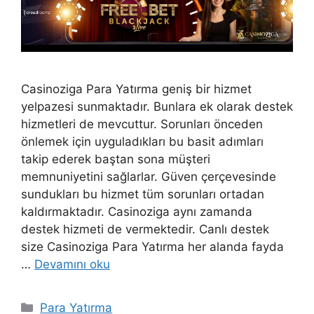
Casinoziga Para Yatırma geniş bir hizmet
yelpazesi sunmaktadır. Bunlara ek olarak destek
hizmetleri de mevcuttur. Sorunları önceden
önlemek için uyguladıkları bu basit adımları
takip ederek baştan sona müşteri
memnuniyetini sağlarlar. Güven çerçevesinde
sundukları bu hizmet tüm sorunları ortadan
kaldırmaktadır. Casinoziga aynı zamanda
destek hizmeti de vermektedir. Canlı destek
size Casinoziga Para Yatırma her alanda fayda
…
Devamını oku
Kategoriler
Para Yatırma