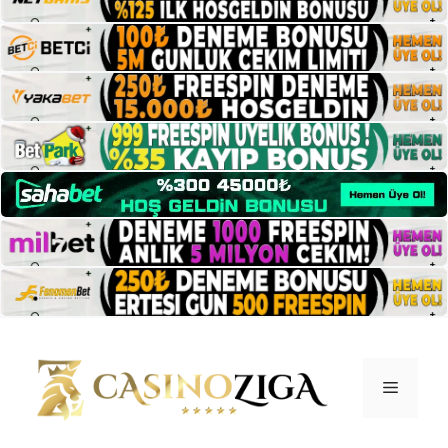
İçeriğe
atla
Menü