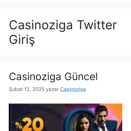
Casinoziga Twitter
Giriş
Casinoziga Güncel
Şubat 12, 2025
yazar
Casinoziga