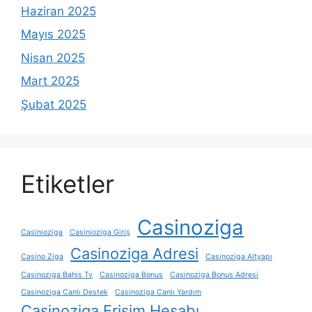
Haziran 2025
Mayıs 2025
Nisan 2025
Mart 2025
Şubat 2025
Etiketler
Casinoziga
Casinioziga
Casinioziga Giriş
Casinoziga Adresi
Casino Ziga
Casinoziga Altyapı
Casinoziga Bahis Tv
Casinoziga Bonus
Casinoziga Bonus Adresi
Casinoziga Canlı Destek
Casinoziga Canlı Yardım
Casinoziga Erişim Hesabı