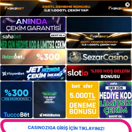
×
CASINOZIGA GİRİŞ İÇİN TIKLAYINIZ!