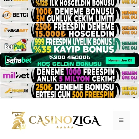
İçeriğe
atla
Menü