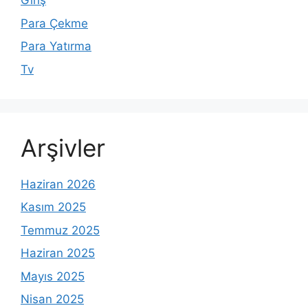
Giriş
Para Çekme
Para Yatırma
Tv
Arşivler
Haziran 2026
Kasım 2025
Temmuz 2025
Haziran 2025
Mayıs 2025
Nisan 2025