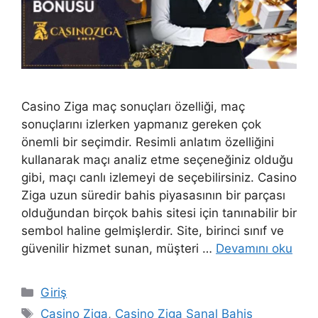
Casino Ziga maç sonuçları özelliği, maç
sonuçlarını izlerken yapmanız gereken çok
önemli bir seçimdir. Resimli anlatım özelliğini
kullanarak maçı analiz etme seçeneğiniz olduğu
gibi, maçı canlı izlemeyi de seçebilirsiniz. Casino
Ziga uzun süredir bahis piyasasının bir parçası
olduğundan birçok bahis sitesi için tanınabilir bir
sembol haline gelmişlerdir. Site, birinci sınıf ve
güvenilir hizmet sunan, müşteri …
Devamını oku
Kategoriler
Giriş
Etiketler
Casino Ziga
,
Casino Ziga Sanal Bahis