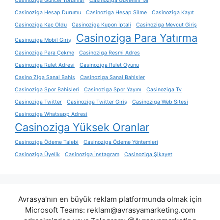
Casinoziga Güncel Yorumlar
Casinoziga Güvenilir Mi
Casinoziga Hesap Durumu
Casinoziga Hesap Silme
Casinoziga Kayıt
Casinoziga Kaç Oldu
Casinoziga Kupon İptali
Casinoziga Mevcut Giriş
Casinoziga Para Yatırma
Casinoziga Mobil Giriş
Casinoziga Para Çekme
Casinoziga Resmi Adres
Casinoziga Rulet Adresi
Casinoziga Rulet Oyunu
Casino Ziga Sanal Bahis
Casinoziga Sanal Bahisler
Casinoziga Spor Bahisleri
Casinoziga Spor Yayını
Casinoziga Tv
Casinoziga Twitter
Casinoziga Twitter Giriş
Casinoziga Web Sitesi
Casinoziga Whatsapp Adresi
Casinoziga Yüksek Oranlar
Casinoziga Ödeme Talebi
Casinoziga Ödeme Yöntemleri
Casinoziga Üyelik
Casinoziga İnstagram
Casinoziga Şikayet
Avrasya'nın en büyük reklam platformunda olmak için
Microsoft Teams:
reklam@avrasyamarketing.com