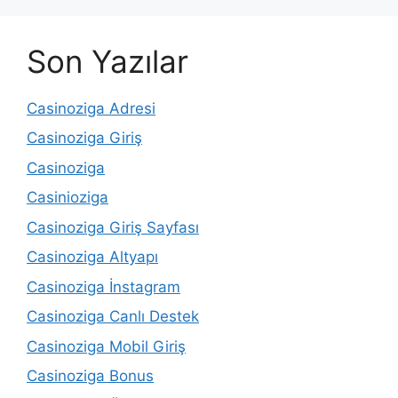
Son Yazılar
Casinoziga Adresi
Casinoziga Giriş
Casinoziga
Casinioziga
Casinoziga Giriş Sayfası
Casinoziga Altyapı
Casinoziga İnstagram
Casinoziga Canlı Destek
Casinoziga Mobil Giriş
Casinoziga Bonus