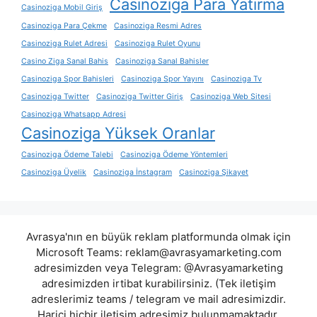
Casinoziga Para Yatırma
Casinoziga Mobil Giriş
Casinoziga Para Çekme
Casinoziga Resmi Adres
Casinoziga Rulet Adresi
Casinoziga Rulet Oyunu
Casino Ziga Sanal Bahis
Casinoziga Sanal Bahisler
Casinoziga Spor Bahisleri
Casinoziga Spor Yayını
Casinoziga Tv
Casinoziga Twitter
Casinoziga Twitter Giriş
Casinoziga Web Sitesi
Casinoziga Whatsapp Adresi
Casinoziga Yüksek Oranlar
Casinoziga Ödeme Talebi
Casinoziga Ödeme Yöntemleri
Casinoziga Üyelik
Casinoziga İnstagram
Casinoziga Şikayet
Avrasya'nın en büyük reklam platformunda olmak için
Microsoft Teams:
reklam@avrasyamarketing.com
adresimizden veya Telegram: @Avrasyamarketing
adresimizden irtibat kurabilirsiniz. (Tek iletişim
adreslerimiz teams / telegram ve mail adresimizdir.
Harici hiçbir iletişim adresimiz bulunmamaktadır.