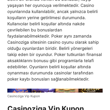
yaşayan her oyuncuya verilmektedir. Casino
oyunlarında kullanılabilir, ancak yalnızca belirli
koşulların yerine getirilmesi durumunda.
Kullanıcılar belirli koşullar altında nakde
çevrilebilen bu bonuslardan
faydalanabilmektedir. Poker aynı zamanda
Casinoziga sitesinin casino oyunu olarak sahip
olduğu oyunlardan biridir. Belirli yönergeleri
takip eden bir oyundur. Poker tutkunları finansal
aksaklıklarını bonusu gibi programlarla telafi
edebilirler. Oyunların belirli koşullar altında
oynanması durumunda casinolar tarafından
poker kaybı bonusları sağlanabilmektedir.
Casinoziga Vip Kupon
Casinoziga Vip Kupon