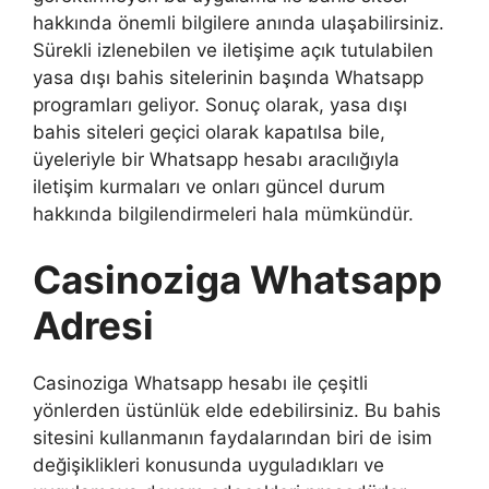
hakkında önemli bilgilere anında ulaşabilirsiniz.
Sürekli izlenebilen ve iletişime açık tutulabilen
yasa dışı bahis sitelerinin başında Whatsapp
programları geliyor. Sonuç olarak, yasa dışı
bahis siteleri geçici olarak kapatılsa bile,
üyeleriyle bir Whatsapp hesabı aracılığıyla
iletişim kurmaları ve onları güncel durum
hakkında bilgilendirmeleri hala mümkündür.
Casinoziga Whatsapp
Adresi
Casinoziga Whatsapp hesabı ile çeşitli
yönlerden üstünlük elde edebilirsiniz. Bu bahis
sitesini kullanmanın faydalarından biri de isim
değişiklikleri konusunda uyguladıkları ve