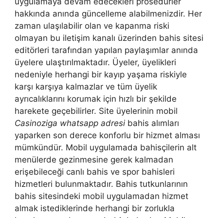
uygulamaya devam edecekleri prosedürler
hakkında anında güncelleme alabilmenizdir. Her
zaman ulaşılabilir olan ve kapanma riski
olmayan bu iletişim kanalı üzerinden bahis sitesi
editörleri tarafından yapılan paylaşımlar anında
üyelere ulaştırılmaktadır. Üyeler, üyelikleri
nedeniyle herhangi bir kayıp yaşama riskiyle
karşı karşıya kalmazlar ve tüm üyelik
ayrıcalıklarını korumak için hızlı bir şekilde
harekete geçebilirler. Site üyelerinin mobil
Casinoziga whatsapp adresi
bahis alımları
yaparken son derece konforlu bir hizmet alması
mümkündür. Mobil uygulamada bahisçilerin alt
menülerde gezinmesine gerek kalmadan
erişebileceği canlı bahis ve spor bahisleri
hizmetleri bulunmaktadır. Bahis tutkunlarının
bahis sitesindeki mobil uygulamadan hizmet
almak istediklerinde herhangi bir zorlukla