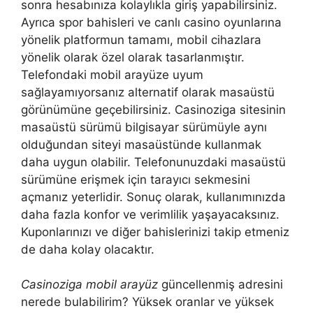
sonra hesabınıza kolaylıkla giriş yapabilirsiniz.
Ayrıca spor bahisleri ve canlı casino oyunlarına
yönelik platformun tamamı, mobil cihazlara
yönelik olarak özel olarak tasarlanmıştır.
Telefondaki mobil arayüze uyum
sağlayamıyorsanız alternatif olarak masaüstü
görünümüne geçebilirsiniz. Casinoziga sitesinin
masaüstü sürümü bilgisayar sürümüyle aynı
olduğundan siteyi masaüstünde kullanmak
daha uygun olabilir. Telefonunuzdaki masaüstü
sürümüne erişmek için tarayıcı sekmesini
açmanız yeterlidir. Sonuç olarak, kullanımınızda
daha fazla konfor ve verimlilik yaşayacaksınız.
Kuponlarınızı ve diğer bahislerinizi takip etmeniz
de daha kolay olacaktır.
Casinoziga mobil arayüz
güncellenmiş adresini
nerede bulabilirim? Yüksek oranlar ve yüksek