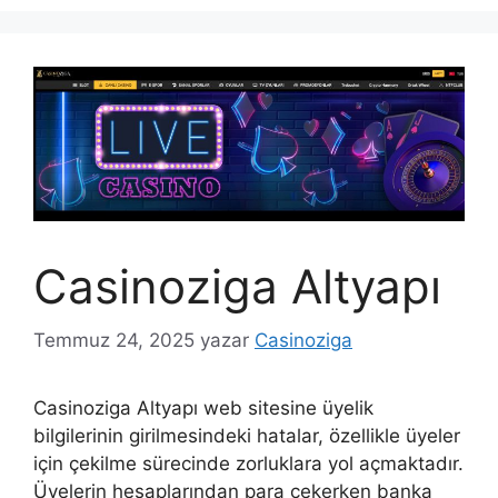
Casinoziga Altyapı
Temmuz 24, 2025
yazar
Casinoziga
Casinoziga Altyapı web sitesine üyelik
bilgilerinin girilmesindeki hatalar, özellikle üyeler
için çekilme sürecinde zorluklara yol açmaktadır.
Üyelerin hesaplarından para çekerken banka