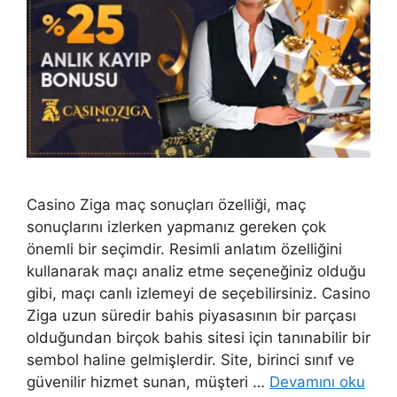
Casino Ziga maç sonuçları özelliği, maç
sonuçlarını izlerken yapmanız gereken çok
önemli bir seçimdir. Resimli anlatım özelliğini
kullanarak maçı analiz etme seçeneğiniz olduğu
gibi, maçı canlı izlemeyi de seçebilirsiniz. Casino
Ziga uzun süredir bahis piyasasının bir parçası
olduğundan birçok bahis sitesi için tanınabilir bir
sembol haline gelmişlerdir. Site, birinci sınıf ve
güvenilir hizmet sunan, müşteri …
Devamını oku