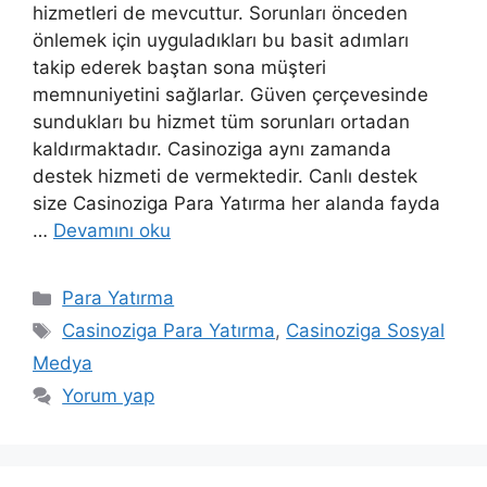
hizmetleri de mevcuttur. Sorunları önceden
önlemek için uyguladıkları bu basit adımları
takip ederek baştan sona müşteri
memnuniyetini sağlarlar. Güven çerçevesinde
sundukları bu hizmet tüm sorunları ortadan
kaldırmaktadır. Casinoziga aynı zamanda
destek hizmeti de vermektedir. Canlı destek
size Casinoziga Para Yatırma her alanda fayda
…
Devamını oku
Kategoriler
Para Yatırma
Etiketler
Casinoziga Para Yatırma
,
Casinoziga Sosyal
Medya
Yorum yap