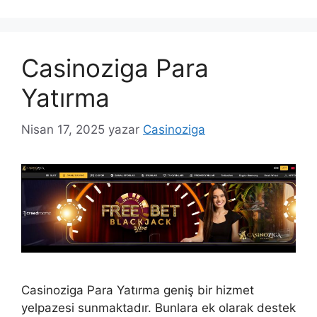
Casinoziga Para
Yatırma
Nisan 17, 2025
yazar
Casinoziga
Casinoziga Para Yatırma geniş bir hizmet
yelpazesi sunmaktadır. Bunlara ek olarak destek