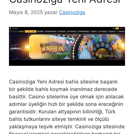
Mayıs 8, 2025
yazar
Casinoziga
Casinoziga Yeni Adresi bahis sitesine başarılı
bir şekilde bahis koymak inanılmaz derecede
basittir. Casino sitelerine üye olmak için atılacak
adımlar üyeliğin hızlı bir şekilde sona ereceğinin
garantisidir. Kurulan altyapının bilinirliği, Türk
bahis tutkunlarını siteye temkinli ve ölçülü
yaklaşmaya teşvik etmiştir. Casinoziga sitesinde