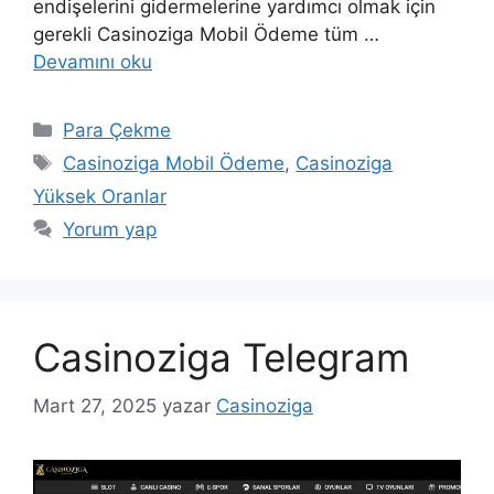
endişelerini gidermelerine yardımcı olmak için
gerekli Casinoziga Mobil Ödeme tüm …
Devamını oku
Kategoriler
Para Çekme
Etiketler
Casinoziga Mobil Ödeme
,
Casinoziga
Yüksek Oranlar
Yorum yap
Casinoziga Telegram
Mart 27, 2025
yazar
Casinoziga