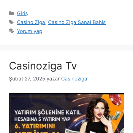
Kategoriler
Giriş
Etiketler
Casino Ziga
,
Casino Ziga Sanal Bahis
Yorum yap
Casinoziga Tv
Şubat 27, 2025
yazar
Casinoziga