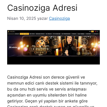
Casinoziga Adresi
Nisan 10, 2025
yazar
Casinoziga
Casinoziga Adresi son derece güvenli ve
memnun edici canlı destek sistemi ile tanınıyor,
bu da onu hızlı servis ve servis anlaşması
açısından en uyumlu sitelerden biri haline
getiriyor. Geçen yıl yapılan bir ankete göre
Casinoziga canlı destek sunan en güvenilir ve